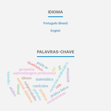
IDIOMA
Português (Brasil)
English
PALAVRAS-CHAVE
quadrinhos
práticas
raciocínio matemático
hq
eja
geometria
geptemac
aaprendizagem profissional
capoeira
idosos
materiais didáticos
matemática
subjetividades
ufrb
currículos
jovens
prática letiva
adultos
pedreiro
posfácio
numeramento