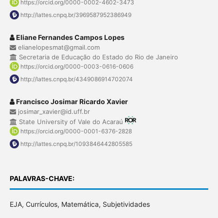
https://orcid.org/0000-0002-4602-3473
http://lattes.cnpq.br/3969587952386949
Eliane Fernandes Campos Lopes
elianelopesmat@gmail.com
Secretaria de Educação do Estado do Rio de Janeiro
https://orcid.org/0000-0003-0616-0606
http://lattes.cnpq.br/4349086914702074
Francisco Josimar Ricardo Xavier
josimar_xavier@id.uff.br
State University of Vale do Acaraú
https://orcid.org/0000-0001-6376-2828
http://lattes.cnpq.br/1093846442805585
PALAVRAS-CHAVE:
EJA, Currículos, Matemática, Subjetividades