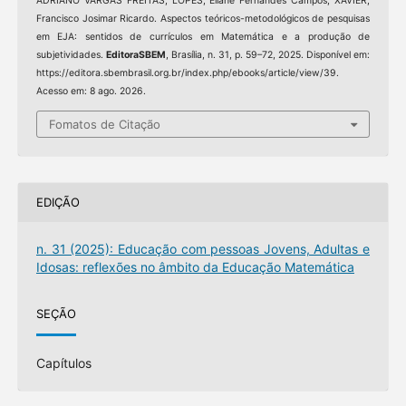
ADRIANO VARGAS FREITAS; LOPES, Eliane Fernandes Campos; XAVIER,
Francisco Josimar Ricardo. Aspectos teóricos-metodológicos de pesquisas
em EJA: sentidos de currículos em Matemática e a produção de
subjetividades.
EditoraSBEM
, Brasília, n. 31, p. 59–72, 2025. Disponível em:
https://editora.sbembrasil.org.br/index.php/ebooks/article/view/39.
Acesso em: 8 ago. 2026.
Fomatos de Citação
EDIÇÃO
n. 31 (2025): Educação com pessoas Jovens, Adultas e
Idosas: reflexões no âmbito da Educação Matemática
SEÇÃO
Capítulos