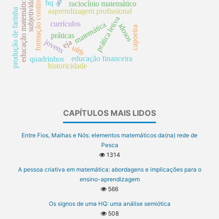
formação continuada
subjetividades
educação matemática
hq
raciocínio matemático
produção de farinha
aaprendizagem profissional
prática letiva
currículos
matemática
idosos
capoeira
práticas
jovens
eja
ufrb
educação financeira
quadrinhos
historicidade
CAPÍTULOS MAIS LIDOS
Entre Fios, Malhas e Nós: elementos matemáticos da(na) rede de
Pesca
1314
A pessoa criativa em matemática: abordagens e implicações para o
ensino-aprendizagem
566
Os signos de uma HQ: uma análise semiótica
508