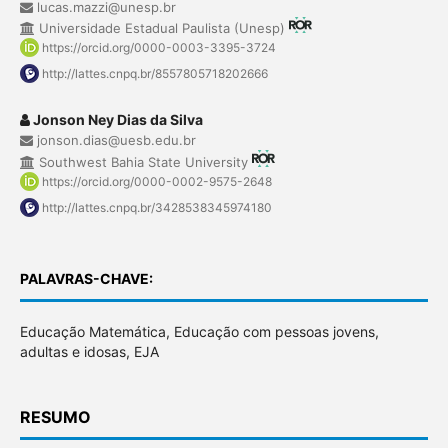
lucas.mazzi@unesp.br
Universidade Estadual Paulista (Unesp)
https://orcid.org/0000-0003-3395-3724
http://lattes.cnpq.br/8557805718202666
Jonson Ney Dias da Silva
jonson.dias@uesb.edu.br
Southwest Bahia State University
https://orcid.org/0000-0002-9575-2648
http://lattes.cnpq.br/3428538345974180
PALAVRAS-CHAVE:
Educação Matemática, Educação com pessoas jovens,
adultas e idosas, EJA
RESUMO