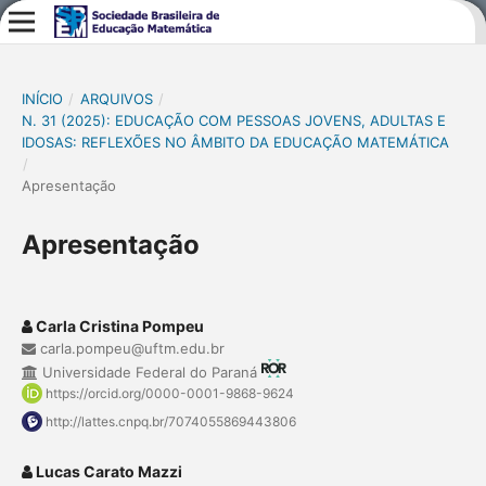
INÍCIO
/
ARQUIVOS
/
N. 31 (2025): EDUCAÇÃO COM PESSOAS JOVENS, ADULTAS E
IDOSAS: REFLEXÕES NO ÂMBITO DA EDUCAÇÃO MATEMÁTICA
/
Apresentação
Apresentação
Carla Cristina Pompeu
carla.pompeu@uftm.edu.br
Universidade Federal do Paraná
https://orcid.org/0000-0001-9868-9624
http://lattes.cnpq.br/7074055869443806
Lucas Carato Mazzi